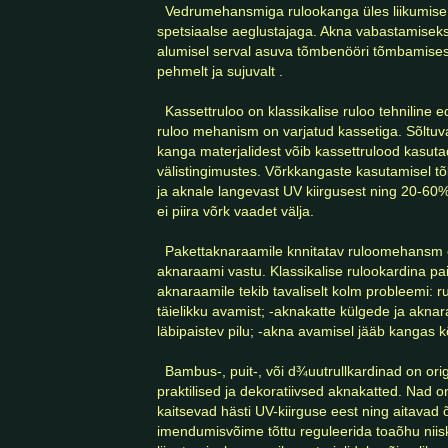
  Vedrumehansmiga rulookanga üles liikumise kiirust saab piirata 
spetsiaalse aeglustajaga. Akna vabastamiseks 
alumisel serval asuva tõmbenööri tõmbamisest 
pehmelt ja sujuvalt .

  Kassettruloo on klassikalise ruloo tehniline edasiarendus, mille puhul 
ruloo mehanism on varjatud kassetiga. Sõltuva
kanga materjalidest võib kassettrulood kasutad
välistingimustes. Võrkkangaste kasutamisel 
ja aknale langevast UV kiirgusest ning 20-60%
ei piira võrk vaadet välja.

  Pakettaknaraamile knnitatav ruloomehansm on õhuke ja liibub 
aknaraami vastu. Klassikalise rulookardina paig
aknaraamile tekib tavaliselt kolm probleemi: ru
täielikku avamist; -aknakatte külgede ja aknar
läbipaistev pilu; -akna avamisel jääb kangas kõ
  Bambus-, puit-, või d¾uutrullkardinad on originaalse välimusega, 
praktilised ja dekoratiivsed aknakatted. Nad o
kaitsevad hästi UV-kiirguse eest ning aitavad 
imendumisvõime tõttu reguleerida toaõhu niisku