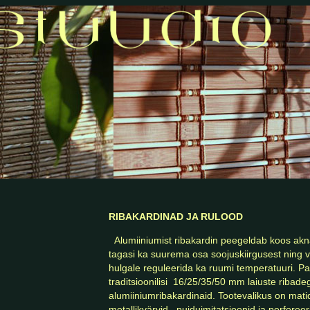
gkardinad tekstiilkardinad paneelkardinad siidistuudio siid, toorsiid ja t
inasiinid kardina öösid ja öösimine, rulood ribakardinad. paneelkardin
RIBAKARDINAD JA RULOOD
  Alumiiniumist ribakardin peegeldab koos aknale langeva valgusega 
tagasi ka suurema osa soojuskiirgusest ning v
hulgale reguleerida ka ruumi temperatuuri. Pak
traditsioonilisi  16/25/35/50 mm laiuste ribadeg
alumiiniumribakardinaid. Tootevalikus on matid,
metallikvärvid , puiduimitatsioonid ja perforeeri