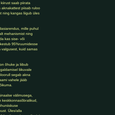
aknakattest piisab ruloo 
ning kangas liigub üles 
lt mehanismist ning 
a kas sise- või 
tõkestub 95%ruumidesse 
 valgusest, kuid samas 
aldamisel liikuvale 
loorull segab akna 
aami vahele jääb 
ikuma.  

n keskkonnasõbralikud, 
õhuniiskuse 
st. Üles/alla 