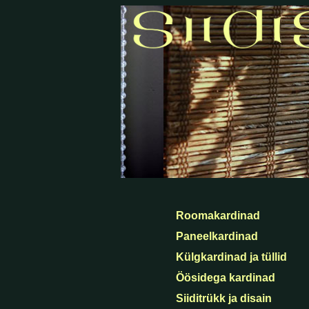
kardinad roomakardinad ja rooma kardinad kül
õmblemine kardinapuud . paneelkardinad kard
kardinasüsteemid ja kardinad"
Roomakardinad
Paneelkardinad
Külgkardinad ja tüllid
Öösidega kardinad
Siiditrükk ja disain