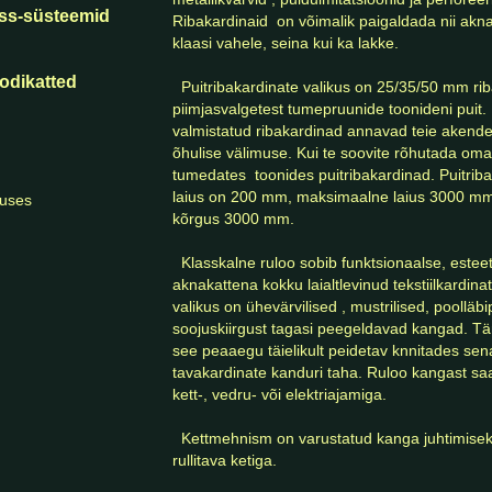
oss-süsteemid
Ribakardinaid  on võimalik paigaldada nii akna k
klaasi vahele, seina kui ka lakke.

oodikatted
  Puitribakardinate valikus on 25/35/50 mm ribalaiusega 
piimjasvalgetest tumepruunide toonideni puit. 
valmistatud ribakardinad annavad teie akendele
õhulise välimuse. Kui te soovite rõhutada oma  
tumedates  toonides puitribakardinad. Puitrib
laius on 200 mm, maksimaalne laius 3000 mm
uses
kõrgus 3000 mm.

  Klasskalne ruloo sobib funktsionaalse, esteetilise ja harmoonilise 
aknakattena kokku laialtlevinud tekstiilkardin
valikus on ühevärvilised , mustrilised, poolläb
soojuskiirgust tagasi peegeldavad kangad. Tän
see peaaegu täielikult peidetav knnitades sena
tavakardinate kanduri taha. Ruloo kangast saab
kett-, vedru- või elektriajamiga.

  Kettmehnism on varustatud kanga juhtimiseks ruloo küljel asuva 
rullitava ketiga.  
