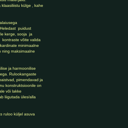
laasiliistu külge , kahe 
Heledast  puidust 
 kerge, sooja  ja 
kontraste võite valida 
akardinate minimaalne 
 ning maksimaalne 
atega. Rulookangaste 
ipaistvad, pimendavad ja 
u konstruktsioonile on 
le või lakke 
 liigutada üles/alla 