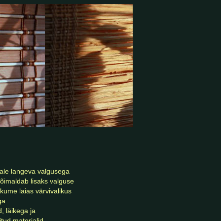
äissiid. naturaalsiid disain 
ad siiditrükk, 
õimaldab lisaks valguse 
ume laias värvivalikus 
a 
 läikega ja 
tud materjalid. 