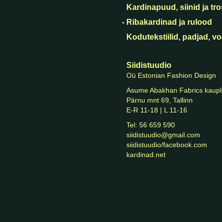
Kardinapuud, siinid ja tr
- Ribakardinad ja rulood
Kodutekstiilid, padjad, v
Siidistuudio
Oü Estonian Fashion Design
Asume Abakhan Fabrics kaupl
Pärnu mnt 69, Tallinn
E-R 11-18 | L 11-16
Tel: 56 659 590
siidistuudio@gmail.com
siidistuudio/facebook.com
kardinad.net