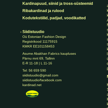
   Kardinasalong Siidistuudi
Kardinapuud, siinid ja tross-süsteemid
Ribakardinad ja rulood
Kodutekstiilid, padjad, voodikatted
- Siidistuudio
Oü Estonian Fashion Design
Registrikood 11175915
KMKR EE101158453
Asume Abakhan Fabrics kaupluses
Pärnu mnt 69, Tallinn
E-R 11-18 | L 11-16
Tel: 56 659 590
siidistuudio@gmail.com
siidistuudio/facebook.com
kardinad.net