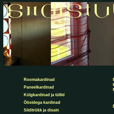
kardinad roomakardinad ja rooma kardinad külgkardinad tekstiilkardinad 
õmblemine kardinapuud . paneelkardinad kardinasiinid kardina öösid j
kardinasüsteemid ja kardinad"
Roomakardinad
Paneelkardinad
Külgkardinad ja tüllid
Öösidega kardinad
Siiditrükk ja disain